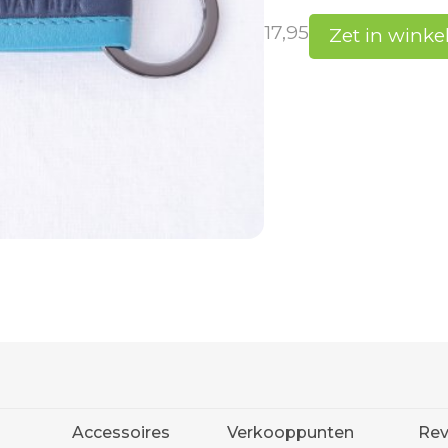
17,95
Zet in wink
Accessoires
Verkooppunten
Rev