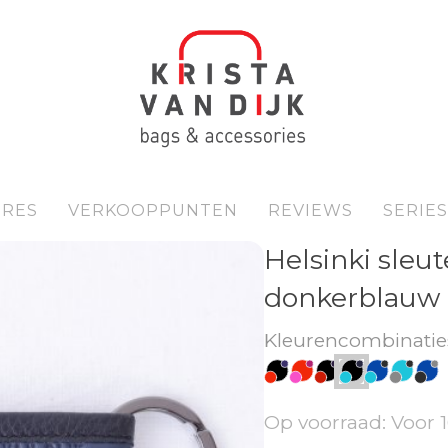
IRES
VERKOOPPUNTEN
REVIEWS
SERIES
Helsinki sleut
donkerblauw
Kleurencombinatie
Op voorraad: Voor 1