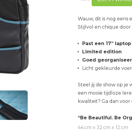
Wauw, dit is nog eens e
Stijlvol en chique door
Past een 17” laptop
Limited edition
Goed georganiseer
Licht gekleurde voer
Steel jij de show op je
een mooie tijdloze leren
kwaliteit? Ga dan voor 
“Be Beautiful. Be Or
44 cm x 32 cm x 12 cm