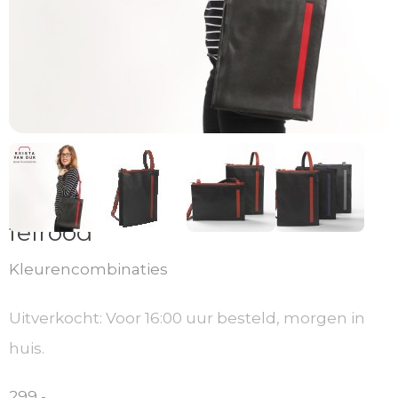
Finland 3 (staand A4) zwart-
felrood
Kleurencombinaties
Uitverkocht: Voor 16:00 uur besteld, morgen in
huis.
299,-