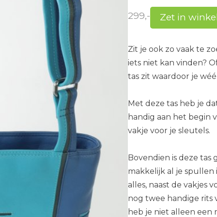
299,-
Zet in wink
Zit je ook zo vaak te 
iets niet kan vinden? O
tas zit waardoor je wé
Met deze tas heb je da
handig aan het begin va
vakje voor je sleutels.
Bovendien is deze tas 
makkelijk al je spullen 
alles, naast de vakjes v
nog twee handige rits 
heb je niet alleen een 