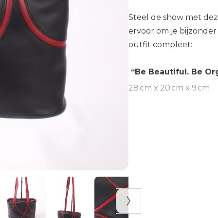
Steel de show met deze 
ervoor om je bijzonder 
outfit compleet:
“Be Beautiful. Be Or
28 cm x 20 cm x 9 cm