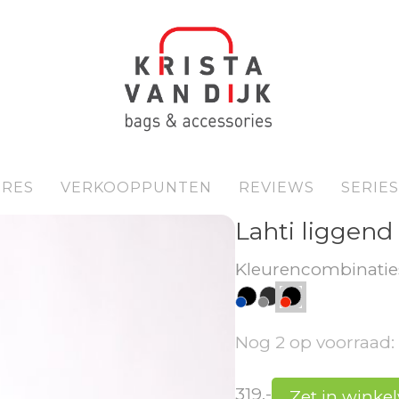
IRES
VERKOOPPUNTEN
REVIEWS
SERIES
Lahti liggend 
Kleurencombinatie
Nog 2 op voorraad: 
319,-
Zet in wink